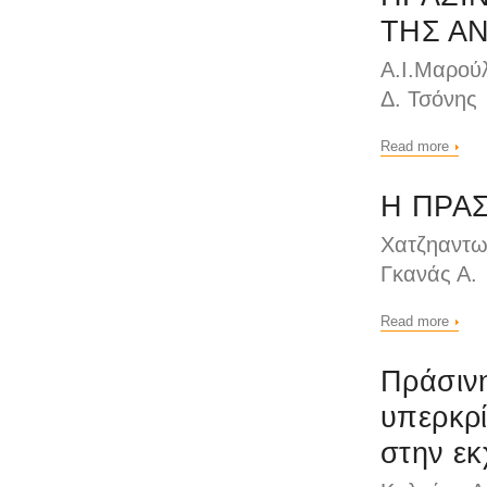
ΤΗΣ Α
Α.Ι.Μαρού
Δ. Τσόνης
Read more
Η ΠΡΑ
Χατζηαντω
Γκανάς Α.
Read more
Πράσινη
υπερκρί
στην εκ