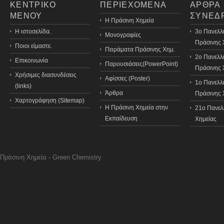
ΚΕΝΤΡΙΚΟ
ΠΕΡΙΕΧΟΜΕΝΑ
ΑΡΘΡΑ
ΜΕΝΟΥ
ΣΥΝΕΔ
H Πράσινη Χημεία
Η ιστοσελίδα.
3o Πανελλ
Μονογραφίες
Πράσινης 
Ποιοι είμαστε.
Πειράματα Πράσινης Χημ.
2ο Πανελλ
Επικοινωνία
Παρουσιάσεις(PowerPoint)
Πράσινης 
Χρήσιμες διασυνδέσεις
Αφίσσες (Poster)
1ο Πανελλ
(links)
Άρθρα
Πράσινης 
Χαρτογράφηση (Sitemap)
Η Πράσινη Χημεία στην
21o Πανελ
Εκπαίδευση
Χημείας
Πράσινη Χημεία - Green Chemistry