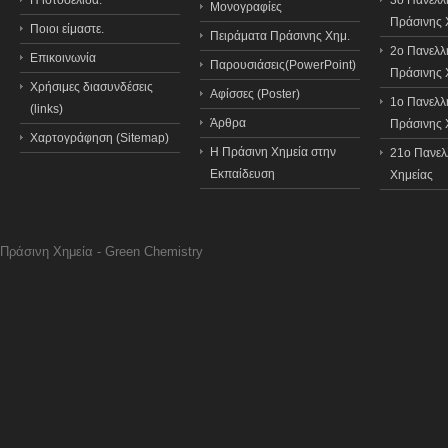
Η ιστοσελίδα.
3o Πανελλ
Μονογραφίες
Πράσινης 
Ποιοι είμαστε.
Πειράματα Πράσινης Χημ.
2ο Πανελλ
Επικοινωνία
Παρουσιάσεις(PowerPoint)
Πράσινης 
Χρήσιμες διασυνδέσεις
Αφίσσες (Poster)
1ο Πανελλ
(links)
Άρθρα
Πράσινης 
Χαρτογράφηση (Sitemap)
Η Πράσινη Χημεία στην
21o Πανελ
Εκπαίδευση
Χημείας
Πράσινη Χημεία - Green Chemistry