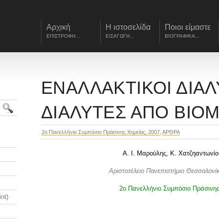
Αρχική
Η ιστοσελίδα
Ποιοι είμαστε
ΕΠΙΣΤΡΟΦΗ...
ΕΙΣΑΓΩΓΗ...
ΒΙΟΓΡΑΦΙΚΑ...
ΕΝΑΛΛΑΚΤΙΚΟΙ ΔΙΑΛ
ΔΙΑΛΥΤΕΣ ΑΠΟ ΒΙΟ
2ο Πανελλήνιο Συμπόσιο Πράσινης Χημείας, 2007
,
ΑΡΘΡΑ
Α. Ι. Μαρούλης, Κ. Χατζηαντωνίο
Αριστοτέλειο Πανεπιστήμιο Θεσσαλονί
2ο Πανελλήνιο Συμπόσιο Πράσινης
nt)