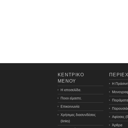
ΚΕΝΤΡΙΚΟ
ΠΕΡΙΕ
ΜΕΝΟΥ
H Πράσινη
Η ιστοσελίδα.
Μονογραφ
Ποιοι είμαστε.
Πειράματα
Επικοινωνία
Παρουσιάσ
Χρήσιμες διασυνδέσεις
Αφίσσες (
(links)
Άρθρα