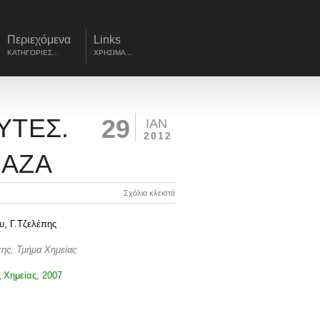
Περιεχόμενα
Links
ΚΑΤΗΓΟΡΙΕΣ...
ΧΡΗΣΙΜΑ...
ΥΤΕΣ.
29
ΙΑΝ
2012
ΜΑΖΑ
Σχόλια κλειστά
υ, Γ.Τζελέπης
κης, Τμήμα Χημείας
 Χημείας, 2007