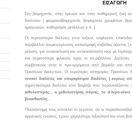
ΕΙΣΑΓΩΓΗ
Στη βιομηχανία, στην έρευνα και στην καθημερινή ζωή ε
διαλυτών ( φαρμακοβιομηχανία, βιομηχανία χρωμάτων, βερ
ημιαγωγών, καθαρισμός μετάλλων κ.ά. ).
Οι περισσότεροι διαλύτες είναι τοξικοί, εύφλεκτοι, επικίν
περιβάλλον (καρκινογένεση, καταστροφή στιβάδας όζοντος ) κ
μείωση, για ανακύκλωση και αντικατάσταση τους με λιγότερ
και περισσότερο φιλικούς προς το πε-ριβάλλον. Διαλύτε
συμβατικούς είναι οι προ-ερχόμενοι από βιομάζα και απ
Πρασίνων διαλυ-τών
.
Οι κυριότερες κατηγορίες Πρασίνων 
ιονικοί διαλύτες και υπερκρίσιμοι διαλύτες ( κυρίως υ
σημαντικότεροι διαλύτες από βιομάζα που παρουσιάζονται 
αιθυλεστέρας , ο μεθυλεστέρας σόγιας, το d-λεμο-νένιο
βιοαιθανόλη .
Πλεονέκτημά τους αποτελεί το γεγονός, ότι οι παρασκευαζόμ
οργανικές ενώσεις, έχουν χαμηλότερη τοξικότητα και είναι βι