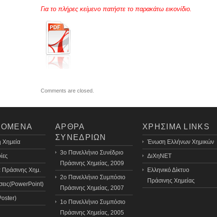
Για το πλήρες κείμενο πατήστε το παρακάτω εικονίδιο.
Comments are closed.
ΧΟΜΕΝΑ
ΑΡΘΡΑ
ΧΡΗΣΙΜΑ LINKS
ΣΥΝΕΔΡΙΩΝ
 Χημεία
Ένωση Ελλήνων Χημικών
3o Πανελλήνιο Συνέδριο
ίες
ΔιΧηΝΕΤ
Πράσινης Χημείας, 2009
 Πράσινης Χημ.
Ελληνικό Δίκτυο
2ο Πανελλήνιο Συμπόσιο
Πράσινης Χημείας
εις(PowerPoint)
Πράσινης Χημείας, 2007
Poster)
1ο Πανελλήνιο Συμπόσιο
Πράσινης Χημείας, 2005