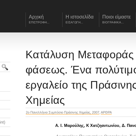
Αρχική
Η ιστοσελίδα
Ποιοι είμαστε
ΕΠΙΣΤΡΟΦΗ...
ΕΙΣΑΓΩΓΗ...
ΒΙΟΓΡΑΦΙΚΑ...
Κατάλυση Μεταφοράς
φάσεως. Ένα πολύτιμ
εργαλείο της Πράσινη
Χημείας
2ο Πανελλήνιο Συμπόσιο Πράσινης Χημείας, 2007
,
ΑΡΘΡΑ
nt)
Α. Ι. Μαρούλης, Κ Χατζηαντωνίου, Δ. Πα