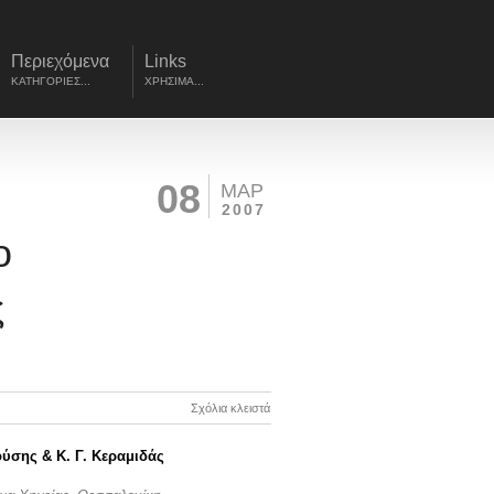
Περιεχόμενα
Links
ΚΑΤΗΓΟΡΙΕΣ...
ΧΡΗΣΙΜΑ...
08
ΜΑΡ
2007
ο
ς
Σχόλια κλειστά
νούσης &
Κ. Γ. Κεραμιδάς