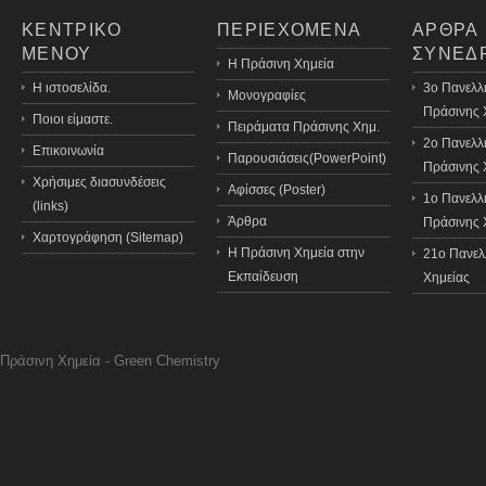
ΚΕΝΤΡΙΚΟ
ΠΕΡΙΕΧΟΜΕΝΑ
ΑΡΘΡΑ
ΜΕΝΟΥ
ΣΥΝΕΔ
H Πράσινη Χημεία
Η ιστοσελίδα.
3o Πανελλ
Μονογραφίες
Πράσινης 
Ποιοι είμαστε.
Πειράματα Πράσινης Χημ.
2ο Πανελλ
Επικοινωνία
Παρουσιάσεις(PowerPoint)
Πράσινης 
Χρήσιμες διασυνδέσεις
Αφίσσες (Poster)
1ο Πανελλ
(links)
Άρθρα
Πράσινης 
Χαρτογράφηση (Sitemap)
Η Πράσινη Χημεία στην
21o Πανελ
Εκπαίδευση
Χημείας
Πράσινη Χημεία - Green Chemistry