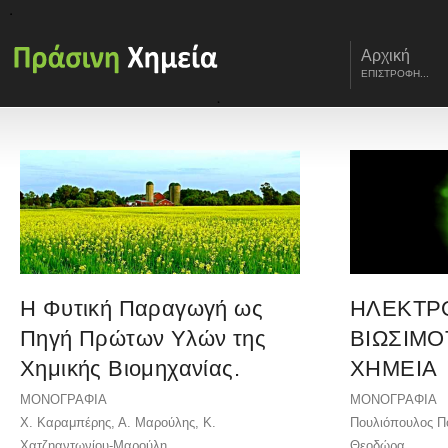
Αρχική
ΕΠΙΣΤΡΟΦΗ...
Η Φυτική Παραγωγή ως
ΗΛΕΚΤΡ
Πηγή Πρώτων Υλών της
ΒΙΩΣΙΜΟ
Χημικής Βιομηχανίας.
ΧΗΜΕΙΑ
ΜΟΝΟΓΡΑΦΙΑ
ΜΟΝΟΓΡΑΦΙΑ
Χ. Καραμπέρης, Α. Μαρούλης, Κ.
Πουλιόπουλος Π
Χατζηαντωνίου-Μαρούλη
Θεοδώρα