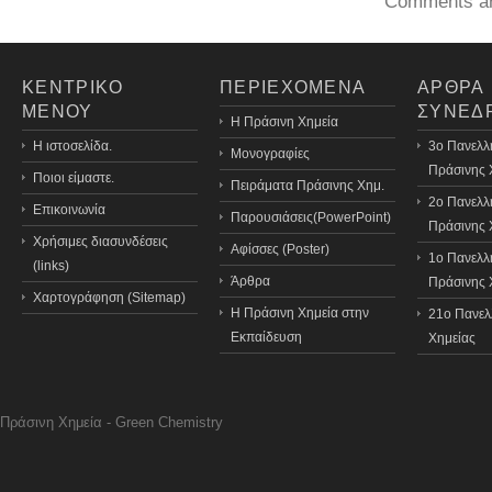
Comments ar
ΚΕΝΤΡΙΚΟ
ΠΕΡΙΕΧΟΜΕΝΑ
ΑΡΘΡΑ
ΜΕΝΟΥ
ΣΥΝΕΔ
H Πράσινη Χημεία
Η ιστοσελίδα.
3o Πανελλ
Μονογραφίες
Πράσινης 
Ποιοι είμαστε.
Πειράματα Πράσινης Χημ.
2ο Πανελλ
Επικοινωνία
Παρουσιάσεις(PowerPoint)
Πράσινης 
Χρήσιμες διασυνδέσεις
Αφίσσες (Poster)
1ο Πανελλ
(links)
Άρθρα
Πράσινης 
Χαρτογράφηση (Sitemap)
Η Πράσινη Χημεία στην
21o Πανελ
Εκπαίδευση
Χημείας
Πράσινη Χημεία - Green Chemistry