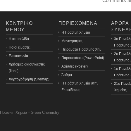
Comments ar
ΚΕΝΤΡΙΚΟ
ΠΕΡΙΕΧΟΜΕΝΑ
ΑΡΘΡΑ
ΜΕΝΟΥ
ΣΥΝΕΔ
H Πράσινη Χημεία
Η ιστοσελίδα.
3o Πανελλ
Μονογραφίες
Πράσινης 
Ποιοι είμαστε.
Πειράματα Πράσινης Χημ.
2ο Πανελλ
Επικοινωνία
Παρουσιάσεις(PowerPoint)
Πράσινης 
Χρήσιμες διασυνδέσεις
Αφίσσες (Poster)
1ο Πανελλ
(links)
Άρθρα
Πράσινης 
Χαρτογράφηση (Sitemap)
Η Πράσινη Χημεία στην
21o Πανελ
Εκπαίδευση
Χημείας
Πράσινη Χημεία - Green Chemistry