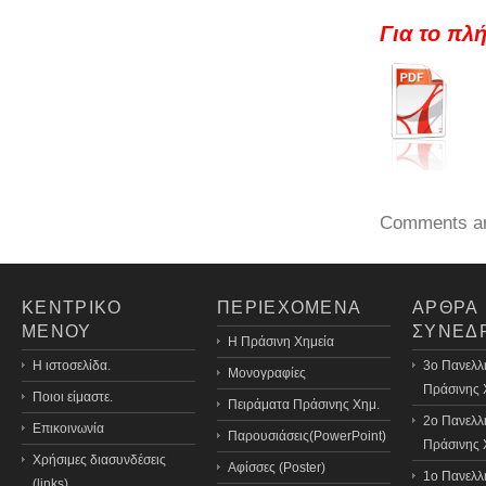
Για το πλ
Comments ar
ΚΕΝΤΡΙΚΟ
ΠΕΡΙΕΧΟΜΕΝΑ
ΑΡΘΡΑ
ΜΕΝΟΥ
ΣΥΝΕΔ
H Πράσινη Χημεία
Η ιστοσελίδα.
3o Πανελλ
Μονογραφίες
Πράσινης 
Ποιοι είμαστε.
Πειράματα Πράσινης Χημ.
2ο Πανελλ
Επικοινωνία
Παρουσιάσεις(PowerPoint)
Πράσινης 
Χρήσιμες διασυνδέσεις
Αφίσσες (Poster)
1ο Πανελλ
(links)