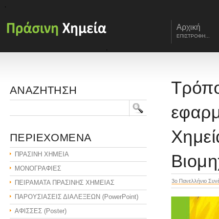
Αρχική
ΕΠΙΣΤΡΟΦΗ...
Τρόπο
ΑΝΑΖΗΤΗΣΗ
εφαρμ
Χημεί
ΠΕΡΙΕΧΟΜΕΝΑ
ΠΡΑΣΙΝΗ ΧΗΜΕΙΑ
Βιομη
ΜΟΝΟΓΡΑΦΙΕΣ
3o Πανελλήνιο Συνέ
ΠΕΙΡΑΜΑΤΑ ΠΡΑΣΙΝΗΣ ΧΗΜΕΙΑΣ
ΠΑΡΟΥΣΙΑΣΕΙΣ ΔΙΑΛΕΞΕΩΝ (PowerPoint)
ΑΦΙΣΣΕΣ (Poster)