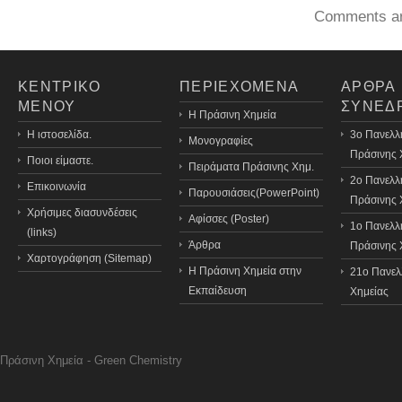
Comments ar
ΚΕΝΤΡΙΚΟ
ΠΕΡΙΕΧΟΜΕΝΑ
ΑΡΘΡΑ
ΜΕΝΟΥ
ΣΥΝΕΔ
H Πράσινη Χημεία
Η ιστοσελίδα.
3o Πανελλ
Μονογραφίες
Πράσινης 
Ποιοι είμαστε.
Πειράματα Πράσινης Χημ.
2ο Πανελλ
Επικοινωνία
Παρουσιάσεις(PowerPoint)
Πράσινης 
Χρήσιμες διασυνδέσεις
Αφίσσες (Poster)
1ο Πανελλ
(links)
Άρθρα
Πράσινης 
Χαρτογράφηση (Sitemap)
Η Πράσινη Χημεία στην
21o Πανελ
Εκπαίδευση
Χημείας
Πράσινη Χημεία - Green Chemistry