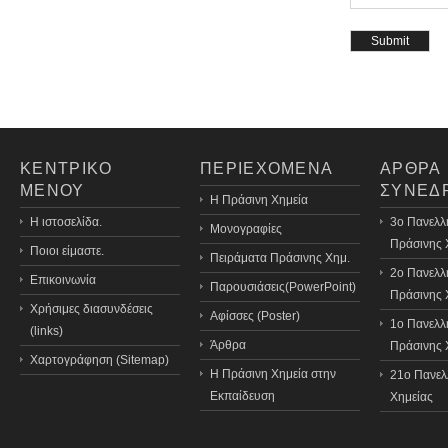
ΚΕΝΤΡΙΚΟ
ΠΕΡΙΕΧΟΜΕΝΑ
ΑΡΘΡΑ
ΜΕΝΟΥ
ΣΥΝΕΔ
H Πράσινη Χημεία
Η ιστοσελίδα.
3o Πανελλ
Μονογραφίες
Πράσινης 
Ποιοι είμαστε.
Πειράματα Πράσινης Χημ.
2ο Πανελλ
Επικοινωνία
Παρουσιάσεις(PowerPoint)
Πράσινης 
Χρήσιμες διασυνδέσεις
Αφίσσες (Poster)
1ο Πανελλ
(links)
Άρθρα
Πράσινης 
Χαρτογράφηση (Sitemap)
Η Πράσινη Χημεία στην
21o Πανελ
Εκπαίδευση
Χημείας