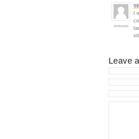
S
I 
co
Απάντηση
la
si
Leave a