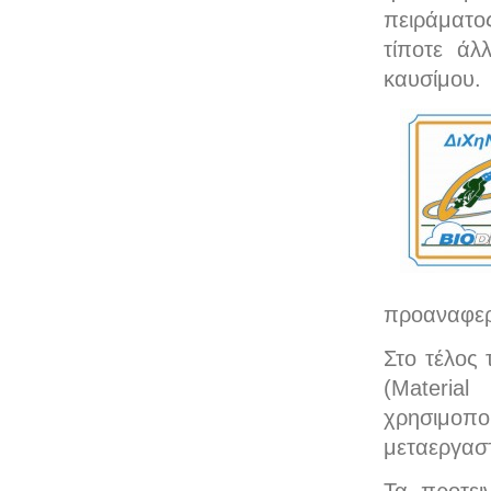
πειράματο
τίποτε άλ
καυσίμου.
προαναφερ
Στο τέλος
(Materia
χρησιμοπ
μεταεργαστ