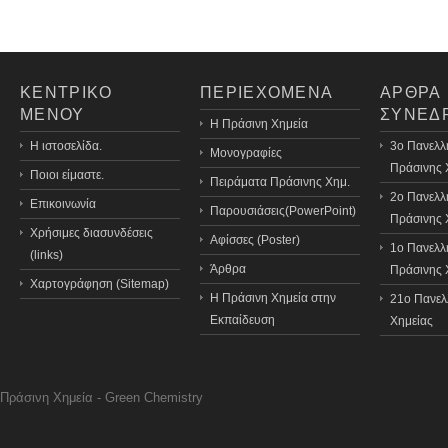
ΚΕΝΤΡΙΚΟ
ΠΕΡΙΕΧΟΜΕΝΑ
ΑΡΘΡΑ
ΜΕΝΟΥ
ΣΥΝΕΔ
H Πράσινη Χημεία
Η ιστοσελίδα.
3o Πανελλ
Μονογραφίες
Πράσινης 
Ποιοι είμαστε.
Πειράματα Πράσινης Χημ.
2ο Πανελλ
Επικοινωνία
Παρουσιάσεις(PowerPoint)
Πράσινης 
Χρήσιμες διασυνδέσεις
Αφίσσες (Poster)
1ο Πανελλ
(links)
Άρθρα
Πράσινης 
Χαρτογράφηση (Sitemap)
Η Πράσινη Χημεία στην
21o Πανελ
Εκπαίδευση
Χημείας
Πράσινη Χημεία - Green Chemistry