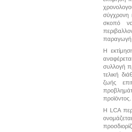
χρονολογού
σύγχρονη 
σκοπό ν
περιβαλλ
παραγωγή 
Η εκτίμησ
αναφέρετ
συλλογή π
τελική δι
ζωής επι
προβλημά
προϊόντος.
Η LCA περ
ονομάζετ
προσδιορί