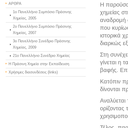
ΑΡΘΡΑ
Η παρούσα
χημείας στ
1ο Πανελλήνιο Συμπόσιο Πράσινης
Χημείας, 2005
αναδρομή σ
2ο Πανελλήνιο Συμπόσιο Πράσινης
που κυρίω
Χημείας, 2007
ιστορικά χ
3o Πανελλήνιο Συνέδριο Πράσινης
διαρκώς εξ
Χημείας, 2009
Στη συνέχε
21o Πανελλήνιο Συνέδριο Χημείας
γίνεται η 
Η Πράσινη Χημεία στην Εκπαίδευση
βαφής. Επί
Χρήσιμες διασυνδέσεις (links)
Κατόπιν πρ
δίνονται 
Αναλύεται 
ορίζοντας 
χρησιμοποι
Τέλος, παρ