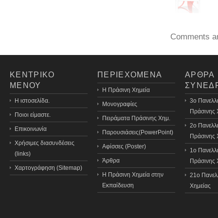
Comments ar
ΚΕΝΤΡΙΚΟ
ΠΕΡΙΕΧΟΜΕΝΑ
ΑΡΘΡΑ
ΜΕΝΟΥ
ΣΥΝΕΔ
H Πράσινη Χημεία
Η ιστοσελίδα.
3o Πανελλ
Μονογραφίες
Πράσινης 
Ποιοι είμαστε.
Πειράματα Πράσινης Χημ.
2ο Πανελλ
Επικοινωνία
Παρουσιάσεις(PowerPoint)
Πράσινης 
Χρήσιμες διασυνδέσεις
Αφίσσες (Poster)
1ο Πανελλ
(links)
Άρθρα
Πράσινης 
Χαρτογράφηση (Sitemap)
Η Πράσινη Χημεία στην
21o Πανελ
Εκπαίδευση
Χημείας