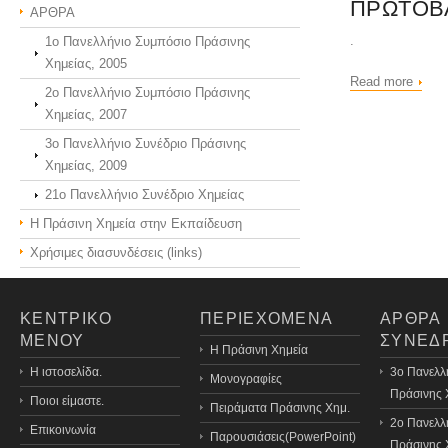
ΠΡΩΤΟΒ
ΑΡΘΡΑ
.
1ο Πανελλήνιο Συμπόσιο Πράσινης
Χημείας, 2005
Read more
2ο Πανελλήνιο Συμπόσιο Πράσινης
Χημείας, 2007
3o Πανελλήνιο Συνέδριο Πράσινης
Χημείας, 2009
21o Πανελλήνιο Συνέδριο Χημείας
Η Πράσινη Χημεία στην Εκπαίδευση
Χρήσιμες διασυνδέσεις (links)
ΚΕΝΤΡΙΚΟ
ΠΕΡΙΕΧΟΜΕΝΑ
ΑΡΘΡΑ
ΜΕΝΟΥ
ΣΥΝΕΔ
H Πράσινη Χημεία
Η ιστοσελίδα.
3o Πανελλ
Μονογραφίες
Πράσινης 
Ποιοι είμαστε.
Πειράματα Πράσινης Χημ.
2ο Πανελλ
Επικοινωνία
Παρουσιάσεις(PowerPoint)
Πράσινης 